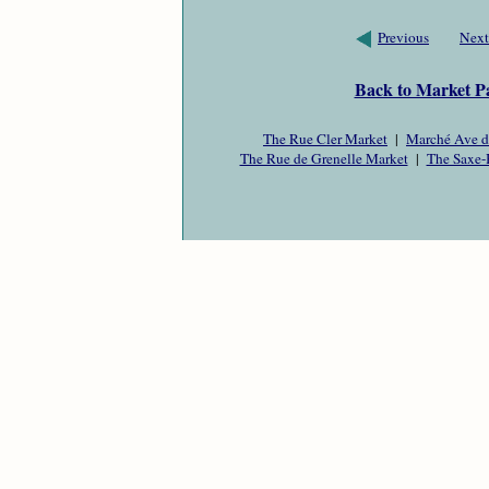
Previous
Next
Back to Market P
The Rue Cler Market
|
Marché Ave d
The Rue de Grenelle Market
|
The Saxe-